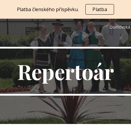
Platba členského příspěvku.
Platba
ip to main content
Skip to navigat
Domovská 
Repertoár