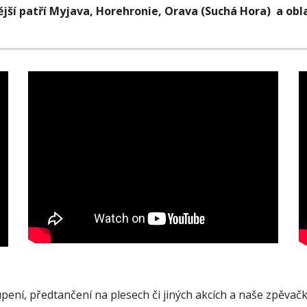
jší patří Myjava, Horehronie, Orava (Suchá Hora)  a obla
ení, předtančení na plesech či jiných akcích a naše zpěvačk