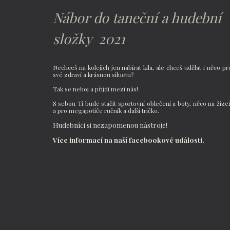
Nábor do taneční a hudební 
složky  2021
Nechceš na kolejích jen nabírat kila, ale chceš udělat i něco pr
své zdraví a krásnou siluetu?
Tak se neboj a přijdi mezi nás!
S sebou Ti bude stačit sportovní oblečení a boty, něco na žíze
a pro megapotiče ručník a další tričko.
Hudebníci si nezapomenou nástroje!
Více informací na naší facebookové události.