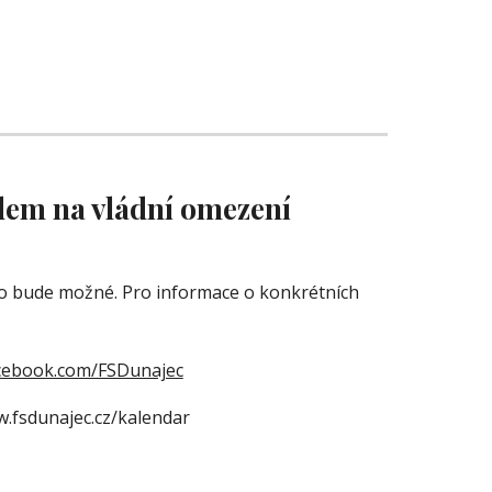
dem na vládní omezení
o bude možné. Pro informace o konkrétních 
acebook.com/FSDunajec
w.fsdunajec.cz/kalendar