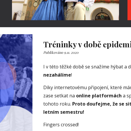
Tréninky v době epidemi
Publikováno 9.11. 2020 
I v této těžké době se snažíme
nezahálíme
! 
Díky internetovému připojení, které m
zase setkat na
 online platformách 
a s
tohoto roku.
 Proto doufejme, že se si
letním semestru!
Fingers crossed!