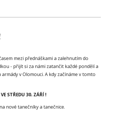
!
 časem mezi přednáškami a zalehnutím do 
ou - přijít si za námi zatančit každé pondělí a 
 armády v Olomouci. A kdy začínáme v tomto 
 VE STŘEDU 30. ZÁŘÍ !
na nové tanečníky a tanečnice.